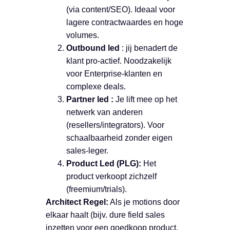
(via content/SEO). Ideaal voor
lagere contractwaardes en hoge
volumes.
Outbound led
: jij benadert de
klant pro-actief. Noodzakelijk
voor Enterprise-klanten en
complexe deals.
Partner led :
Je lift mee op het
netwerk van anderen
(resellers/integrators). Voor
schaalbaarheid zonder eigen
sales-leger.
Product Led (PLG):
Het
product verkoopt zichzelf
(freemium/trials).
Architect Regel:
Als je motions door
elkaar haalt (bijv. dure field sales
inzetten voor een goedkoop product,